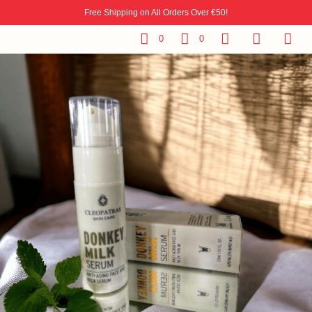
Free Shipping on All Orders Over €50!
0
0