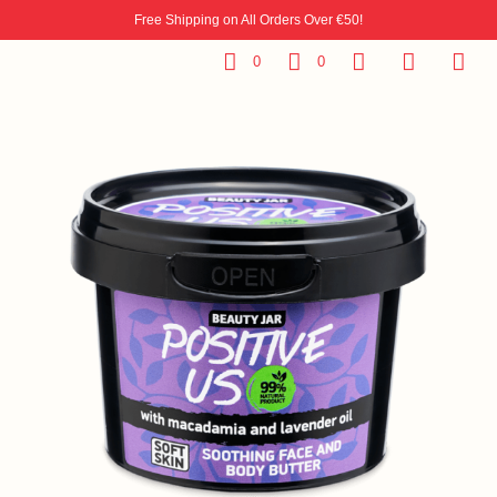
Free Shipping on All Orders Over €50!
0
0