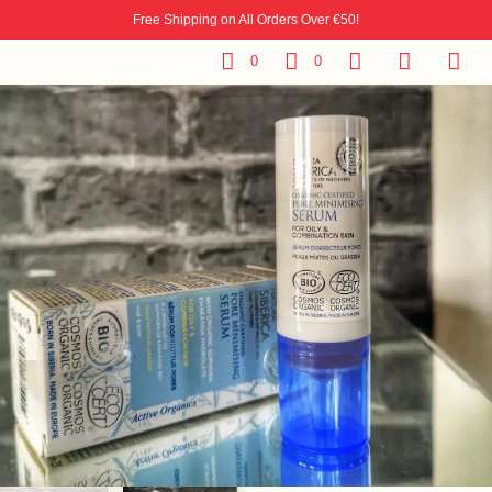
Free Shipping on All Orders Over €50!
0
0