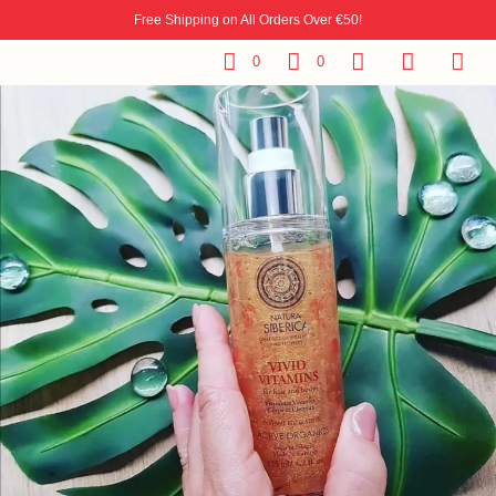
Free Shipping on All Orders Over €50!
0
0