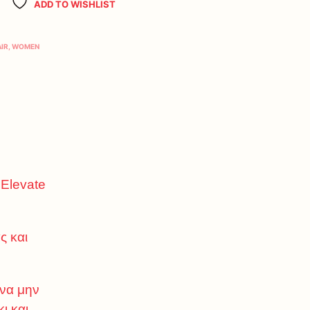
ADD TO WISHLIST
AIR
,
WOMEN
 Elevate
ς και
 να μην
ι και