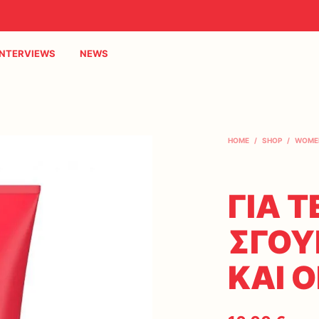
INTERVIEWS
NEWS
HOME
/
SHOP
/
WOME
ΓΙΑ Τ
ΣΓΟΥ
ΚΑΙ 