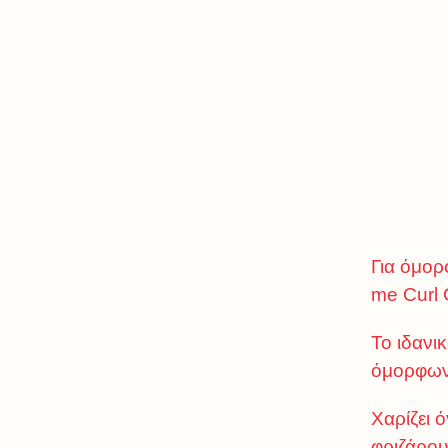
Για όμορ
me Curl 
Το ιδανι
όμορφων
Χαρίζει 
φριζάρου