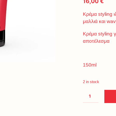
16,00
€
Κρέμα styling 
μαλλιά και wa
Κρέμα styling γ
αποτέλεσμα
150ml
2 in stock