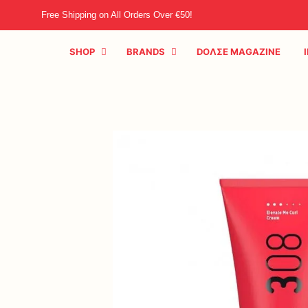
Free Shipping on All Orders Over €50!
SHOP
BRANDS
DOΛΣE MAGAZINE