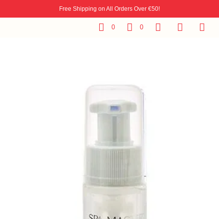
Free Shipping on All Orders Over €50!
0
0