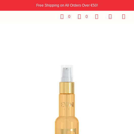
Free Shipping on All Orders Over €50!
0
0