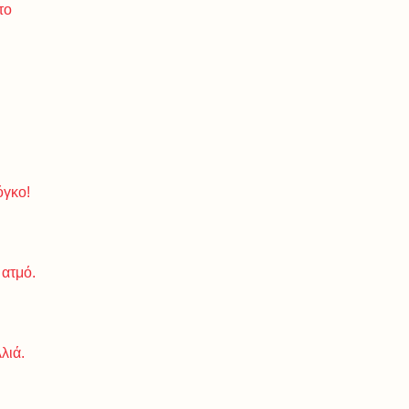
το
όγκο!
 ατμό.
λιά.