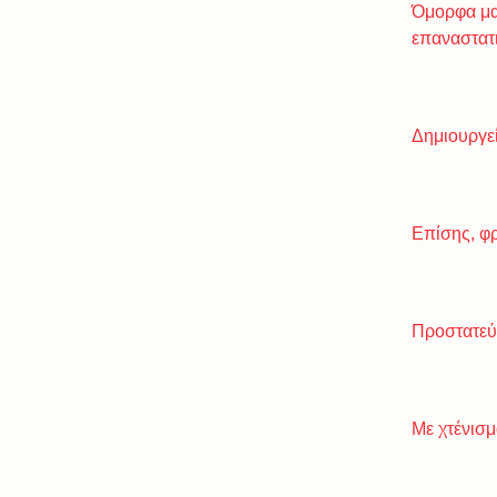
Όμορφα μαλ
επαναστατ
Δημιουργεί
Επίσης, φρε
Προστατεύε
Με χτένισμ