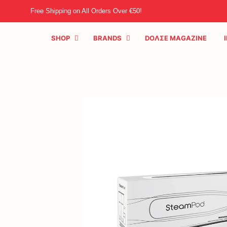
Free Shipping on All Orders Over €50!
SHOP
BRANDS
DOΛΣE MAGAZINE