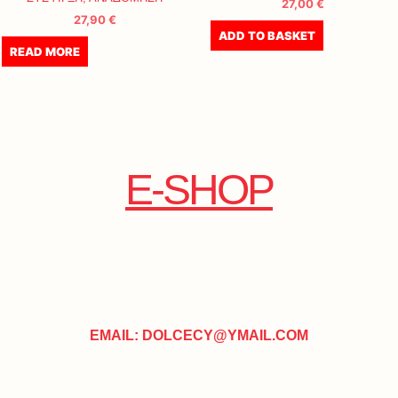
27,00
€
27,90
€
ADD TO BASKET
READ MORE
E-SHOP
EMAIL: DOLCECY@YMAIL.COM