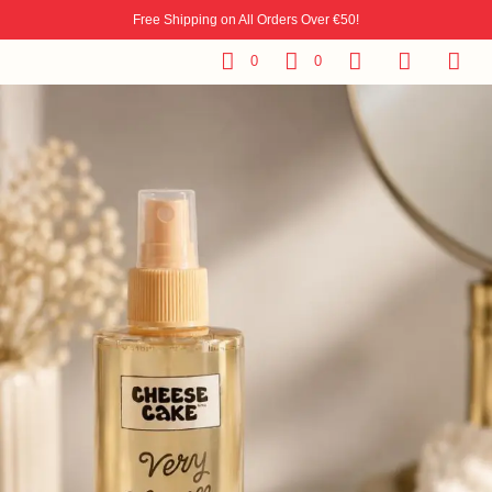
Free Shipping on All Orders Over €50!
0
0