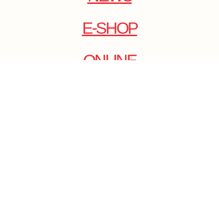
E-SHOP
ONLINE
MAGAZINE
.
EMAIL: DOLCECY@YMAIL.COM