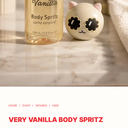
HOME
/
SHOP
/
WOMEN
/
HAIR
VERY VANILLA BODY SPRITZ