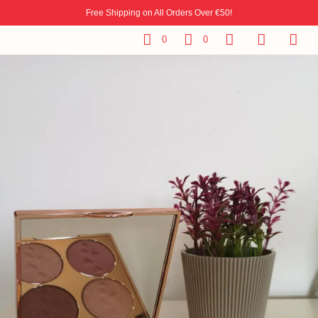
Free Shipping on All Orders Over €50!
0
0