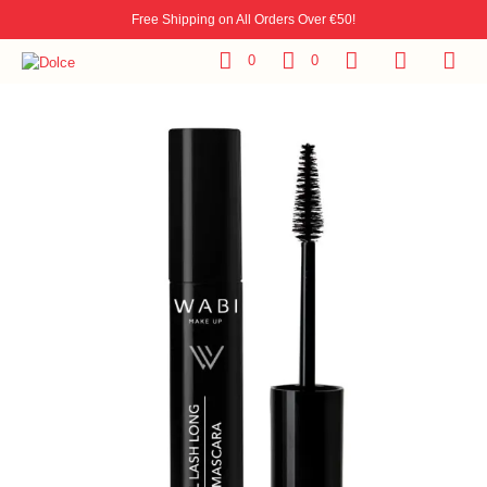
Free Shipping on All Orders Over €50!
0
0