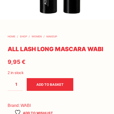
HOME
/
SHOP
/
WOMEN
/
MAKEUP
ALL LASH LONG MASCARA WABI
9,95
€
2 in stock
ADD TO BASKET
Brand:
WABI
ADD TO WISHLIST