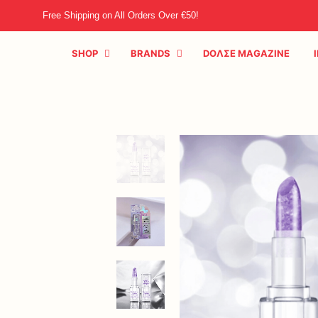
Free Shipping on All Orders Over €50!
SHOP
BRANDS
DOΛΣE MAGAZINE