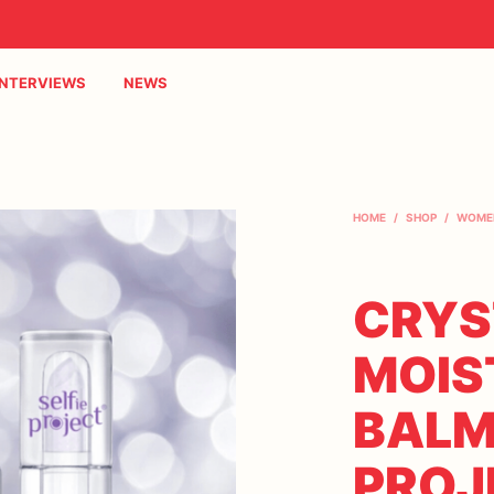
INTERVIEWS
NEWS
HOME
/
SHOP
/
WOME
CRYS
MOIS
BALM
PROJ