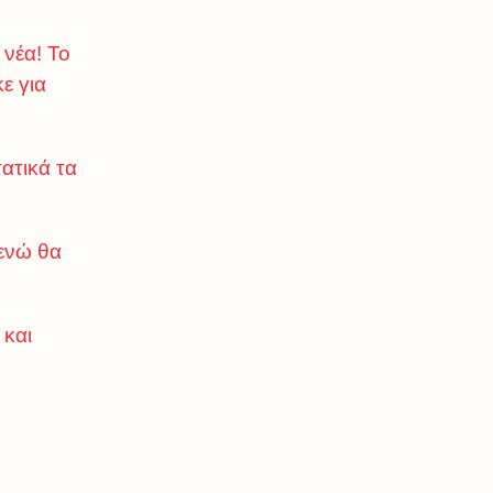
 νέα! Το
ε για
ατικά τα
 ενώ θα
 και