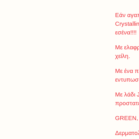
Εάν αγαπά
Crystall
εσένα!!!!
Με ελαφρ
χείλη.
Με ένα π
εντυπωσι
Με λάδι 
προστατε
GREEN,
Δερματολ