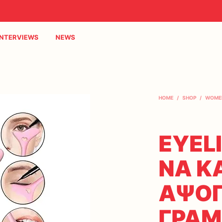
INTERVIEWS
NEWS
HOME
/
SHOP
/
WOME
EYELI
ΝΑ Κ
ΑΨΟΓ
ΓΡΑΜ