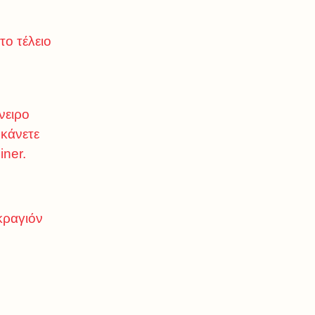
το τέλειο
νειρο
 κάνετε
iner.
κραγιόν