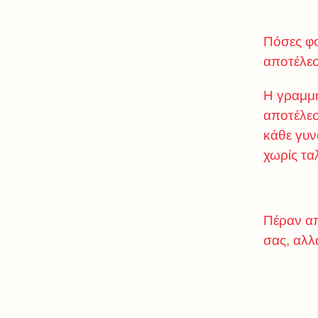
Πόσες φο
αποτέλε
Η γραμμή
αποτέλεσ
κάθε γυν
χωρίς τα
Πέραν απ
σας, αλλ