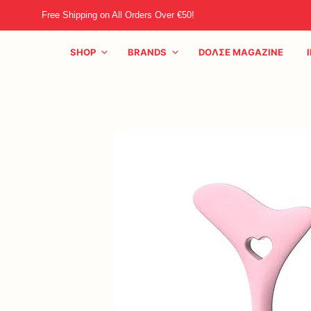
Free Shipping on All Orders Over €50!
SHOP
BRANDS
DOΛΣE MAGAZINE