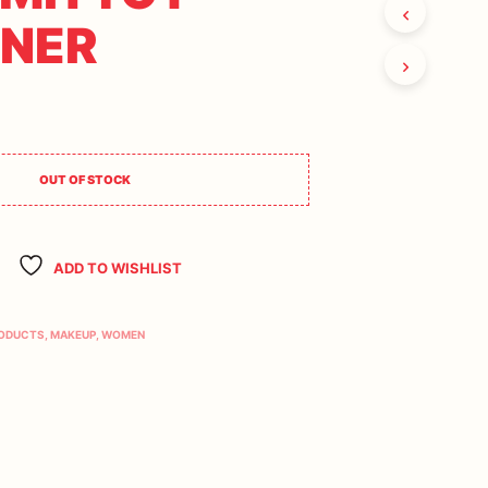
INER
OUT OF STOCK
ADD TO WISHLIST
RODUCTS
,
MAKEUP
,
WOMEN