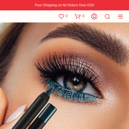
Free Shipping on All Orders Over €50!
0
0