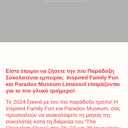
Είστε έτοιμοι να ζήσετε την πιο Παράδοξη
Σοκολατένια εμπειρία;
Inspired Family Fun
και
Paradox Museum Limassol
ετοιμάζονται
για
το
πιο
γλυκό
τριήμερο
!
To 2024 ξεκινά με τον πιο παράδοξο τρόπο! Η
Inspired Family Fun και Paradox Museum, σας
προσκαλούν να ανακαλύψετε τη μαγεία της
σοκολάτας κατά τη διάρκεια του
“The