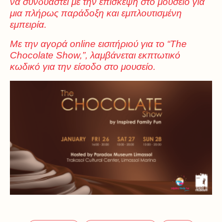
να συνδυαστεί με την επίσκεψη στο μουσείο για
μια πλήρως παράδοξη και εμπλουτισμένη
εμπειρία.
Με την αγορά
online
εισιτήριού
για το “
The
Chocolate
Show
,”, λαμβάνεται εκπτωτικό
κωδικό για την είσοδο στο μουσείο.