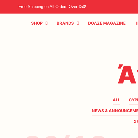
Free Shipping on All Orders Over €50!
SHOP
BRANDS
DOΛΣE MAGAZINE
Ά
ALL
CYP
NEWS & ANNOUNCEM
Σ