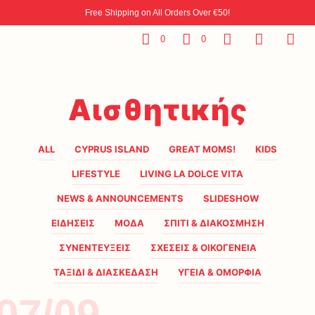
Free Shipping on All Orders Over €50!
0
0
Αισθητικής
ALL
CYPRUS ISLAND
GREAT MOMS!
KIDS
LIFESTYLE
LIVING LA DOLCE VITA
NEWS & ANNOUNCEMENTS
SLIDESHOW
ΕΙΔΗΣΕΙΣ
ΜΟΔΑ
ΣΠΙΤΙ & ΔΙΑΚΟΣΜΗΣΗ
ΣΥΝΕΝΤΕΥΞΕΙΣ
ΣΧΕΣΕΙΣ & ΟΙΚΟΓΕΝΕΙΑ
ΤΑΞΙΔΙ & ΔΙΑΣΚΕΔΑΣΗ
ΥΓΕΙΑ & ΟΜΟΡΦΙΑ
07/09