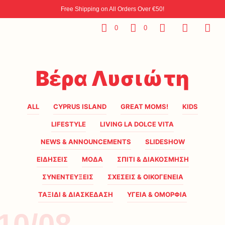
Free Shipping on All Orders Over €50!
0
0
Βέρα Λυσιώτη
ALL
CYPRUS ISLAND
GREAT MOMS!
KIDS
LIFESTYLE
LIVING LA DOLCE VITA
NEWS & ANNOUNCEMENTS
SLIDESHOW
ΕΙΔΗΣΕΙΣ
ΜΟΔΑ
ΣΠΙΤΙ & ΔΙΑΚΟΣΜΗΣΗ
ΣΥΝΕΝΤΕΥΞΕΙΣ
ΣΧΕΣΕΙΣ & ΟΙΚΟΓΕΝΕΙΑ
ΤΑΞΙΔΙ & ΔΙΑΣΚΕΔΑΣΗ
ΥΓΕΙΑ & ΟΜΟΡΦΙΑ
10/08