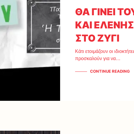
ΘΑ ΓΙΝΕΙ Τ
ΚΑΙ ΕΛΕΝΗΣ
ΣΤΟ ΖΥΓΙ
Κάτι ετοιμάζουν οι ιδιοκτήτ
προσκαλούν για να…
CONTINUE READING