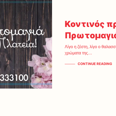
Κοντινός πρ
Πρωτομαγιά:
Λίγο η ζέστη, λίγο ο θαλασσ
χρώματα της…
CONTINUE READING