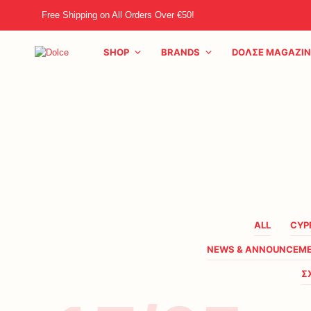
Free Shipping on All Orders Over €50!
SHOP
BRANDS
DOΛΣE MAGAZIN
ALL
CYP
NEWS & ANNOUNCEM
Σ