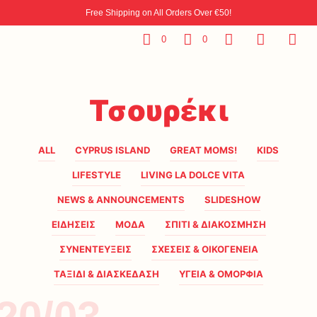
Free Shipping on All Orders Over €50!
0
0
Τσουρέκι
ALL
CYPRUS ISLAND
GREAT MOMS!
KIDS
LIFESTYLE
LIVING LA DOLCE VITA
NEWS & ANNOUNCEMENTS
SLIDESHOW
ΕΙΔΗΣΕΙΣ
ΜΟΔΑ
ΣΠΙΤΙ & ΔΙΑΚΟΣΜΗΣΗ
ΣΥΝΕΝΤΕΥΞΕΙΣ
ΣΧΕΣΕΙΣ & ΟΙΚΟΓΕΝΕΙΑ
ΤΑΞΙΔΙ & ΔΙΑΣΚΕΔΑΣΗ
ΥΓΕΙΑ & ΟΜΟΡΦΙΑ
20/03