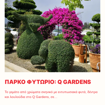
ΠΑΡΚΟ ΦΥΤΩΡΙΟ: Q GARDENS
Το γεμάτο από χρώματα σκηνικό με εντυπωσιακά φυτά, δέντρα
και λουλούδια στο Q Gardens, σε…