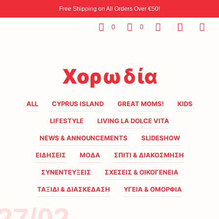
Free Shipping on All Orders Over €50!
0
0
Χορωδία
ALL
CYPRUS ISLAND
GREAT MOMS!
KIDS
LIFESTYLE
LIVING LA DOLCE VITA
NEWS & ANNOUNCEMENTS
SLIDESHOW
ΕΙΔΗΣΕΙΣ
ΜΟΔΑ
ΣΠΙΤΙ & ΔΙΑΚΟΣΜΗΣΗ
ΣΥΝΕΝΤΕΥΞΕΙΣ
ΣΧΕΣΕΙΣ & ΟΙΚΟΓΕΝΕΙΑ
ΤΑΞΙΔΙ & ΔΙΑΣΚΕΔΑΣΗ
ΥΓΕΙΑ & ΟΜΟΡΦΙΑ
27/02