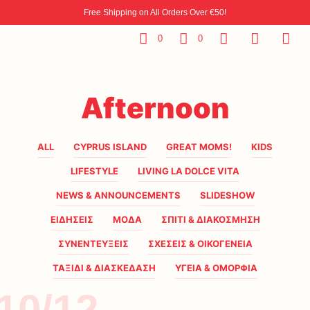
Free Shipping on All Orders Over €50!
0
0
Afternoon
ALL
CYPRUS ISLAND
GREAT MOMS!
KIDS
LIFESTYLE
LIVING LA DOLCE VITA
NEWS & ANNOUNCEMENTS
SLIDESHOW
ΕΙΔΗΣΕΙΣ
ΜΟΔΑ
ΣΠΙΤΙ & ΔΙΑΚΟΣΜΗΣΗ
ΣΥΝΕΝΤΕΥΞΕΙΣ
ΣΧΕΣΕΙΣ & ΟΙΚΟΓΕΝΕΙΑ
ΤΑΞΙΔΙ & ΔΙΑΣΚΕΔΑΣΗ
ΥΓΕΙΑ & ΟΜΟΡΦΙΑ
10/12