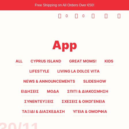
Free Shipping on All Orders Over €50!
0
0
App
ALL
CYPRUS ISLAND
GREAT MOMS!
KIDS
LIFESTYLE
LIVING LA DOLCE VITA
NEWS & ANNOUNCEMENTS
SLIDESHOW
ΕΙΔΗΣΕΙΣ
ΜΟΔΑ
ΣΠΙΤΙ & ΔΙΑΚΟΣΜΗΣΗ
ΣΥΝΕΝΤΕΥΞΕΙΣ
ΣΧΕΣΕΙΣ & ΟΙΚΟΓΕΝΕΙΑ
ΤΑΞΙΔΙ & ΔΙΑΣΚΕΔΑΣΗ
ΥΓΕΙΑ & ΟΜΟΡΦΙΑ
30/11