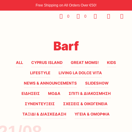
Free Shipping on All Orders Over €50!
0
0
Barf
ALL
CYPRUS ISLAND
GREAT MOMS!
KIDS
LIFESTYLE
LIVING LA DOLCE VITA
NEWS & ANNOUNCEMENTS
SLIDESHOW
ΕΙΔΗΣΕΙΣ
ΜΟΔΑ
ΣΠΙΤΙ & ΔΙΑΚΟΣΜΗΣΗ
ΣΥΝΕΝΤΕΥΞΕΙΣ
ΣΧΕΣΕΙΣ & ΟΙΚΟΓΕΝΕΙΑ
ΤΑΞΙΔΙ & ΔΙΑΣΚΕΔΑΣΗ
ΥΓΕΙΑ & ΟΜΟΡΦΙΑ
21/08