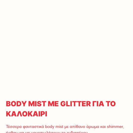
BODY MIST ME GLITTER ΓΙΑ ΤΟ
ΚΑΛΟΚΑΙΡΙ
Τέσσερα φανταστικά body mist με απίθανο άρωμα και shimmer,
ήρθαν για να μονοπωλήσουν το ενδιαφέρον…