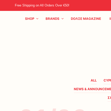
Free Shipping on All Orders Over €50!
SHOP
BRANDS
DOΛΣE MAGAZINE
ALL
CYP
NEWS & ANNOUNCEM
Σ