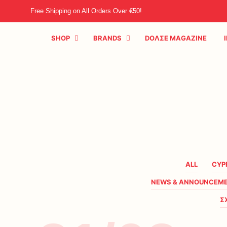
Free Shipping on All Orders Over €50!
SHOP
BRANDS
DOΛΣE MAGAZINE
ALL
CYP
NEWS & ANNOUNCEM
Σ