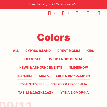
Free Shipping on All Orders Over €50!
0
0
Colors
ALL
CYPRUS ISLAND
GREAT MOMS!
KIDS
LIFESTYLE
LIVING LA DOLCE VITA
NEWS & ANNOUNCEMENTS
SLIDESHOW
ΕΙΔΗΣΕΙΣ
ΜΟΔΑ
ΣΠΙΤΙ & ΔΙΑΚΟΣΜΗΣΗ
ΣΥΝΕΝΤΕΥΞΕΙΣ
ΣΧΕΣΕΙΣ & ΟΙΚΟΓΕΝΕΙΑ
ΤΑΞΙΔΙ & ΔΙΑΣΚΕΔΑΣΗ
ΥΓΕΙΑ & ΟΜΟΡΦΙΑ
09/11