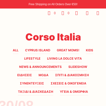
Free Shipping on All Orders Over €50!
0
0
Corso Italia
ALL
CYPRUS ISLAND
GREAT MOMS!
KIDS
LIFESTYLE
LIVING LA DOLCE VITA
NEWS & ANNOUNCEMENTS
SLIDESHOW
ΕΙΔΗΣΕΙΣ
ΜΟΔΑ
ΣΠΙΤΙ & ΔΙΑΚΟΣΜΗΣΗ
ΣΥΝΕΝΤΕΥΞΕΙΣ
ΣΧΕΣΕΙΣ & ΟΙΚΟΓΕΝΕΙΑ
ΤΑΞΙΔΙ & ΔΙΑΣΚΕΔΑΣΗ
ΥΓΕΙΑ & ΟΜΟΡΦΙΑ
30/08