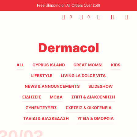
Free Shipping on All Orders Over €50!
0
0
Dermacol
ALL
CYPRUS ISLAND
GREAT MOMS!
KIDS
LIFESTYLE
LIVING LA DOLCE VITA
NEWS & ANNOUNCEMENTS
SLIDESHOW
ΕΙΔΗΣΕΙΣ
ΜΟΔΑ
ΣΠΙΤΙ & ΔΙΑΚΟΣΜΗΣΗ
ΣΥΝΕΝΤΕΥΞΕΙΣ
ΣΧΕΣΕΙΣ & ΟΙΚΟΓΕΝΕΙΑ
ΤΑΞΙΔΙ & ΔΙΑΣΚΕΔΑΣΗ
ΥΓΕΙΑ & ΟΜΟΡΦΙΑ
30/03