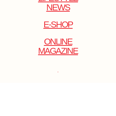
NEWS
E-SHOP
ONLINE
MAGAZINE
.
EMAIL: DOLCECY@YMAIL.COM