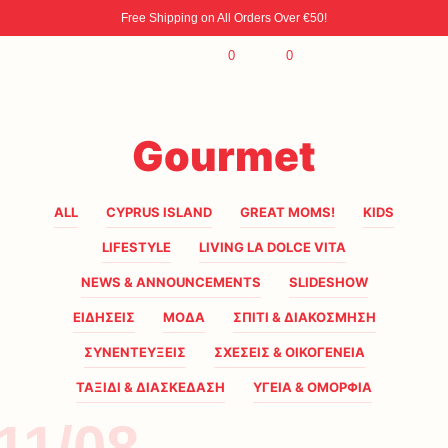
Free Shipping on All Orders Over €50!
0
0
Gourmet
ALL
CYPRUS ISLAND
GREAT MOMS!
KIDS
LIFESTYLE
LIVING LA DOLCE VITA
NEWS & ANNOUNCEMENTS
SLIDESHOW
ΕΙΔΗΣΕΙΣ
ΜΟΔΑ
ΣΠΙΤΙ & ΔΙΑΚΟΣΜΗΣΗ
ΣΥΝΕΝΤΕΥΞΕΙΣ
ΣΧΕΣΕΙΣ & ΟΙΚΟΓΕΝΕΙΑ
ΤΑΞΙΔΙ & ΔΙΑΣΚΕΔΑΣΗ
ΥΓΕΙΑ & ΟΜΟΡΦΙΑ
11/08