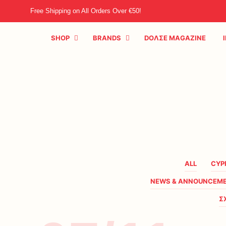
Free Shipping on All Orders Over €50!
SHOP
BRANDS
DOΛΣE MAGAZINE
ALL
CYP
NEWS & ANNOUNCEM
Σ