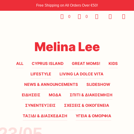
Free Shipping on All Orders Over €50!
0
0
Melina Lee
ALL
CYPRUS ISLAND
GREAT MOMS!
KIDS
LIFESTYLE
LIVING LA DOLCE VITA
NEWS & ANNOUNCEMENTS
SLIDESHOW
ΕΙΔΗΣΕΙΣ
ΜΟΔΑ
ΣΠΙΤΙ & ΔΙΑΚΟΣΜΗΣΗ
ΣΥΝΕΝΤΕΥΞΕΙΣ
ΣΧΕΣΕΙΣ & ΟΙΚΟΓΕΝΕΙΑ
ΤΑΞΙΔΙ & ΔΙΑΣΚΕΔΑΣΗ
ΥΓΕΙΑ & ΟΜΟΡΦΙΑ
23/05