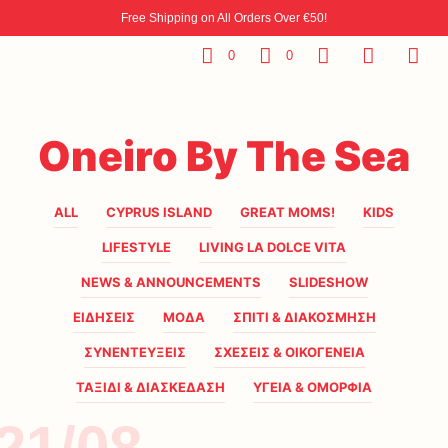
Free Shipping on All Orders Over €50!
0
0
Oneiro By The Sea
ALL
CYPRUS ISLAND
GREAT MOMS!
KIDS
LIFESTYLE
LIVING LA DOLCE VITA
NEWS & ANNOUNCEMENTS
SLIDESHOW
ΕΙΔΗΣΕΙΣ
ΜΟΔΑ
ΣΠΙΤΙ & ΔΙΑΚΟΣΜΗΣΗ
ΣΥΝΕΝΤΕΥΞΕΙΣ
ΣΧΕΣΕΙΣ & ΟΙΚΟΓΕΝΕΙΑ
ΤΑΞΙΔΙ & ΔΙΑΣΚΕΔΑΣΗ
ΥΓΕΙΑ & ΟΜΟΡΦΙΑ
21/08