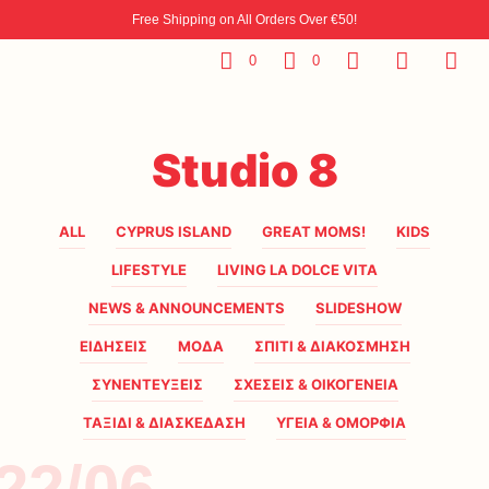
Free Shipping on All Orders Over €50!
0
0
Studio 8
ALL
CYPRUS ISLAND
GREAT MOMS!
KIDS
LIFESTYLE
LIVING LA DOLCE VITA
NEWS & ANNOUNCEMENTS
SLIDESHOW
ΕΙΔΗΣΕΙΣ
ΜΟΔΑ
ΣΠΙΤΙ & ΔΙΑΚΟΣΜΗΣΗ
ΣΥΝΕΝΤΕΥΞΕΙΣ
ΣΧΕΣΕΙΣ & ΟΙΚΟΓΕΝΕΙΑ
ΤΑΞΙΔΙ & ΔΙΑΣΚΕΔΑΣΗ
ΥΓΕΙΑ & ΟΜΟΡΦΙΑ
22/06