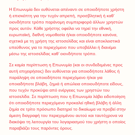
Η Επωνυμία δεν ευθύνεται απέναντι σε οποιοδήποτε χρήστη
ή επισκέπτη για την τυχόν απρεπή, προσβλητική ή καθ’
οιονδήποτε τρόπο παράνομη συμπεριφορά άλλων χρηστών
προς αυτόν. Κάθε χρήστης οφείλει να τηρεί την εθνική,
ευρωπαϊκή, διεθνή νομοθεσία ή/και οποιοδήποτε κανόνα,
σχετικά με τη χρήση της ιστοσελίδας και είναι αποκλειστικά
υπεύθυνος για το περιεχόμενο που υποβάλλει ή διανέμει
μέσω της ιστοσελίδας καθ’ οιονδήποτε τρόπο.
Σε καμία περίπτωση η Επωνυμία (και οι συνδεδεμένες προς
αυτή επιχειρήσεις) δεν ευθύνεται για οποιοδήποτε λάθος ή
παράληψη σε οποιοδήποτε περιεχόμενο ή/και για
οποιαδήποτε βλάβη, ζημιά ή απώλεια οποιουδήποτε είδους,
που τυχόν προκύψει από ενέργειες των χρηστών του
ιστοσελίδα. Σε περίπτωση που η Επωνυμία λάβει ειδοποίηση
ότι οποιοδήποτε περιεχόμενο προκαλεί ηθική βλάβη ή άλλη
ζημία σε τρίτο πρόσωπο διατηρεί το δικαίωμα να προβεί στην
άμεση διαγραφή του περιεχομένου αυτού και ταυτόχρονα να
διακόψει τη λειτουργία του λογαριασμού του χρήστη ο οποίος
παραβιάζει τους παρόντες όρους.