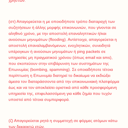
χρηστών.
(στ) Απαγορεύεται η με οποιοδήποτε τρόπο διαταραχή των
συζητήσεων ή άλλης μορφής επικοινωνιών, που γίνονται σε
αληθινό χρόνο, με την αποστολή επαναληπτικών ή/και
ανούσιων μηνυμάτων (flooding). Αντίστοιχα, απαγορεύεται η
αποστολή επαναλαμβανόμενων, ενοχλητικών, συνειδητά
υπέρογκων ή ανούσιων μηνυμάτων ή ping packets σε
υπηρεσίες μη πραγματικού χρόνου (όπως email και sms),
που σκοπεύουν στην επιβάρυνση των συστημάτων της
Επωνυμίας (bombing, spamming). Σε οποιαδήποτε τέτοια
περίπτωση η Επωνυμία διατηρεί το δικαίωμα να εκδιώξει
άμεσα τον διαταράσσοντα από την επικοινωνιακή πλατφόρμα
έως και να τον αποκλείσει οριστικά από κάθε προσφερόμενη
υπηρεσία της, επιφυλασσόμενη για κάθε ζημία που τυχόν
υποστεί από τέτοια συμπεριφορά.
(ζ) Απαγορεύεται ρητά η συμμετοχή σε φόρμες ατόμων κάτω
των δεκαοκτώ ετών.