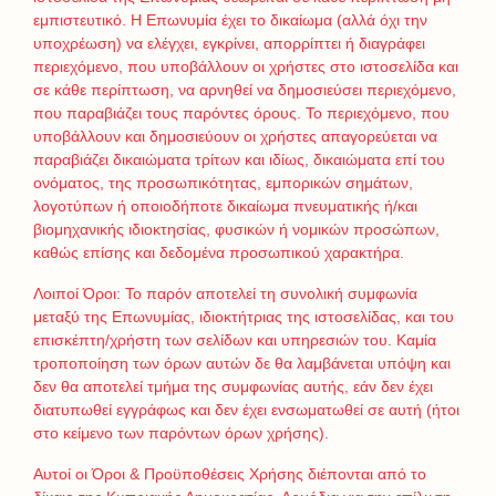
εμπιστευτικό. Η Επωνυμία έχει το δικαίωμα (αλλά όχι την
υποχρέωση) να ελέγχει, εγκρίνει, απορρίπτει ή διαγράφει
περιεχόμενο, που υποβάλλουν οι χρήστες στο ιστοσελίδα και
σε κάθε περίπτωση, να αρνηθεί να δημοσιεύσει περιεχόμενο,
που παραβιάζει τους παρόντες όρους. Το περιεχόμενο, που
υποβάλλουν και δημοσιεύουν οι χρήστες απαγορεύεται να
παραβιάζει δικαιώματα τρίτων και ιδίως, δικαιώματα επί του
ονόματος, της προσωπικότητας, εμπορικών σημάτων,
λογοτύπων ή οποιοδήποτε δικαίωμα πνευματικής ή/και
βιομηχανικής ιδιοκτησίας, φυσικών ή νομικών προσώπων,
καθώς επίσης και δεδομένα προσωπικού χαρακτήρα.
Λοιποί Όροι: Το παρόν αποτελεί τη συνολική συμφωνία
μεταξύ της Επωνυμίας, ιδιοκτήτριας της ιστοσελίδας, και του
επισκέπτη/χρήστη των σελίδων και υπηρεσιών του. Καμία
τροποποίηση των όρων αυτών δε θα λαμβάνεται υπόψη και
δεν θα αποτελεί τμήμα της συμφωνίας αυτής, εάν δεν έχει
διατυπωθεί εγγράφως και δεν έχει ενσωματωθεί σε αυτή (ήτοι
στο κείμενο των παρόντων όρων χρήσης).
Αυτοί οι Όροι & Προϋποθέσεις Χρήσης διέπονται από το