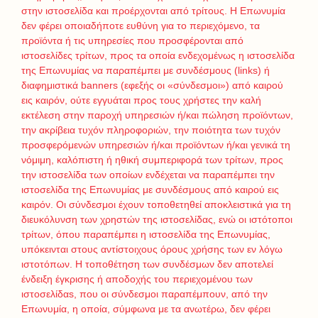
στην ιστοσελίδα και προέρχονται από τρίτους. Η Επωνυμία
δεν φέρει οποιαδήποτε ευθύνη για το περιεχόμενο, τα
προϊόντα ή τις υπηρεσίες που προσφέρονται από
ιστοσελίδες τρίτων, προς τα οποία ενδεχομένως η ιστοσελίδα
της Επωνυμίας να παραπέμπει με συνδέσμους (links) ή
διαφημιστικά banners (εφεξής οι «σύνδεσμοι») από καιρού
εις καιρόν, ούτε εγγυάται προς τους χρήστες την καλή
εκτέλεση στην παροχή υπηρεσιών ή/και πώληση προϊόντων,
την ακρίβεια τυχόν πληροφοριών, την ποιότητα των τυχόν
προσφερόμενών υπηρεσιών ή/και προϊόντων ή/και γενικά τη
νόμιμη, καλόπιστη ή ηθική συμπεριφορά των τρίτων, προς
την ιστοσελίδα των οποίων ενδέχεται να παραπέμπει την
ιστοσελίδα της Επωνυμίας με συνδέσμους από καιρού εις
καιρόν. Οι σύνδεσμοι έχουν τοποθετηθεί αποκλειστικά για τη
διευκόλυνση των χρηστών της ιστοσελίδας, ενώ οι ιστότοποι
τρίτων, όπου παραπέμπει η ιστοσελίδα της Επωνυμίας,
υπόκεινται στους αντίστοιχους όρους χρήσης των εν λόγω
ιστοτόπων. Η τοποθέτηση των συνδέσμων δεν αποτελεί
ένδειξη έγκρισης ή αποδοχής του περιεχομένου των
ιστοσελίδαs, που οι σύνδεσμοι παραπέμπουν, από την
Επωνυμία, η οποία, σύμφωνα με τα ανωτέρω, δεν φέρει