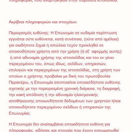
πληροφορίες που αναρτήθηκαν στην παρούσα ιστοσελίδα.
Ακρίβεια πληροφοριών και στοιχείων:
Περιορισμός ευθύνης: Η Επωνυμία σε ουδεμία περίπτωση
εγγυάται ούτε ευθύνεται, κατά συνέπεια, (ούτε από αμέλεια)
για οιαδήποτε ζημιά ή απώλεια τυχόν προκληθεί σε
οποιονδήποτε χρήστη από την χρήση (ή εξ΄ αφορμής αυτής)
ή από αδυναμία χρήσης της ιστοσελίδας και του εν γένει
περιεχομένου του, όπως ιδίως, σελίδων, υπηρεσιών,
επιλογών και περιεχομένων της ιστοσελίδας, στη χρήση των
οποίων ο χρήστης προβαίνει με δική του πρωτοβουλία.
Περαιτέρω, η Επωνυμία αποποιείται οποιασδήποτε ευθύνης
σχετικής με την περιορισμένη χρονική διάρκεια, τη διαγραφή,
την κακή απόδοση ή την αδυναμία ηλεκτρονικής
αποθήκευσης οποιωνδήποτε δεδομένων των χρηστών ή/και
οποιουδήποτε περιεχομένου σελίδων ή υπηρεσιών της
Επωνυμίας.
Η Επωνυμία δεν αναλαμβάνει οποιαδήποτε ευθύνη για
πληροφορίες, ειδήσεις και στοιχεία που έχουν ενσωματωθεί