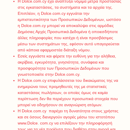
H Dolce.com.cy έχει αναπτύξει νόμιμα μέτρα προστασίας
στις εγκαταστάσεις, τα συστήματα και τα αρχεία της.
Επιπλέον, η Dolce.com.cy εγγυάται την
εμπιστευτικότητα των Προσωπικών Δεδομένων, ωστόσο
η Dolce.com.cy μπορεί να αποκαλύψει στις αρμόδιες
Δημόσιες Αρχές Προσωπικά Δεδομένα ή οποιεσδήποτε
άλλες πληροφορίες που κατέχει ή είναι προσβάσιμες
μέσω των συστημάτων της, εφόσον αυτό υπαγορεύεται
από κάποια εφαρμοστέα διάταξη νόμου.
Εσείς εγγυάστε και φέρετε την ευθύνη για την αλήθεια,
ακρίβεια, εγκυρότητα, γνησιότητα, συνάφεια και
προσφορότητα των Προσωπικών Δεδομένων που
γνωστοποιείτε στην Dolce.com.cy.
H Dolce.com.cy επιφυλάσσεται του δικαιώματος της να
ενημερώνει τους προμηθευτές της με στατιστικές
καταστάσεις πωλήσεων, οι οποίες όμως σε καμία
περίπτωση δεν θα περιέχουν προσωπικά στοιχεία που
μπορεί να οδηγήσουν σε αναγνώριση ατόμων.
Η Dolce.com.cy παρέχει τη δυνατότητα στους χρήστες
και σε όσους διενεργούν αγορές μέσω του ιστοτόπου
www.Dolce. com.cy να επιλέξουν την πληροφόρησή
τους για τα νέα προϊόντα που διαθέτει στην αγορά και