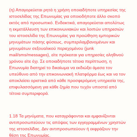
(η) Απαγορεύεται ρητά η χρήση οποιαδήποτε υπηρεσίας της
ιστοσελίδας της Επωνυμίας για οποιοδήποτε άλλο σκοπό
εκτός από προσωπικό. Ενδεικτικά, απαγορεύεται απολύτως
η εκμετάλλευση των επικοινωνιακών και λοιπών υπηρεσιών
του ιστοσελίδα της Επωνυμίας για προώθηση εμπορικών
μηνυμάτων πάσης φύσεως, συμπεριλαμβανομένων και
μηνυμάτων σεξουαλικού περιεχομένου (junk
mail/sms/messages), είτε πρόκειται για υπηρεσίες αληθινού
χρόνου είτε όχι. Σε οποιαδήποτε τέτοια περίπτωση, η
Επωνυμία διατηρεί το δικαίωμα να εκδιώξει άμεσα τον
υπεύθυνο από την επικοινωνιακή πλατφόρμα έως και να τον
αποκλείσει οριστικά από κάθε προσφερόμενη υπηρεσία της,
επιφυλασσόμενη για κάθε ζημία που τυχόν υποστεί από
τέτοια συμπεριφορά.
1.18 Τα μηνύματα, που καταγράφονται και εμφανίζονται
αντιπροσωπεύουν τις απόψεις των εγγεγραμμένων χρηστών
της ιστοσελίδας. Δεν αντιπροσωπεύουν ή εκφράζουν την
θέση της Επωνυμίας.