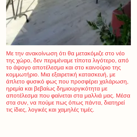
Με την ανακοίνωση ότι θα μετακόμιζε στο νέο
της χώρο, δεν περιμέναμε τίποτα λιγότερο, από
το άψογο αποτέλεσμα και στο καινούριο της
κομμωτήριο. Μια εξαιρετική κατασκευή, με
άπλετο φυσικό φως που προσφέρει χαλάρωση,
ηρεμία και βεβαίως δημιουργικότητα με
αποτέλεσμα που φαίνεται στα μαλλιά μας. Μέσα
στα συν, να πούμε πως όπως πάντα, διατηρεί
τις ίδιες, λογικές και χαμηλές τιμές.