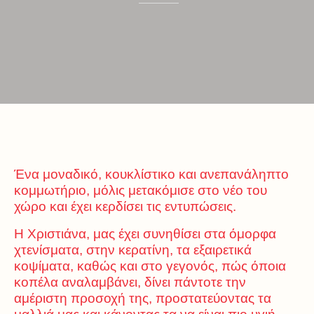
Ένα μοναδικό, κουκλίστικο και ανεπανάληπτο
κομμωτήριο, μόλις μετακόμισε στο νέο του
χώρο και έχει κερδίσει τις εντυπώσεις.
Η Χριστιάνα, μας έχει συνηθίσει στα όμορφα
χτενίσματα, στην κερατίνη, τα εξαιρετικά
κοψίματα, καθώς και στο γεγονός, πώς όποια
κοπέλα αναλαμβάνει, δίνει πάντοτε την
αμέριστη προσοχή της, προστατεύοντας τα