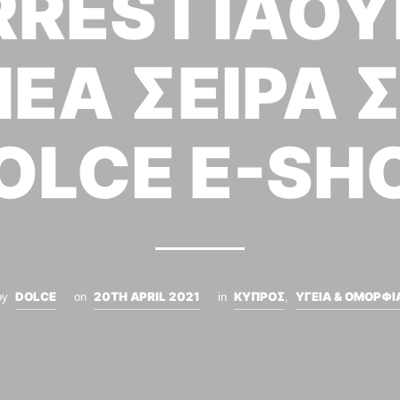
RES ΓΙΑΟΥ
ΝΕΑ ΣΕΙΡΑ 
OLCE E-SH
DOLCE
20TH APRIL 2021
ΚΥΠΡΟΣ
ΥΓΕΙΑ & ΟΜΟΡΦΙ
by
on
in
,