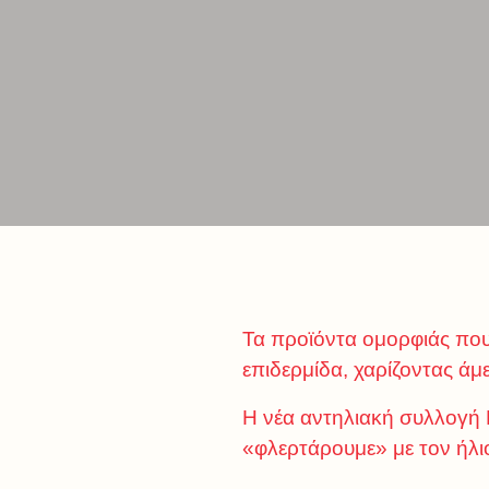
Τα προϊόντα ομορφιάς που 
επιδερμίδα, χαρίζοντας ά
Η νέα αντηλιακή συλλογή Κ
«φλερτάρουμε» με τον ήλιο