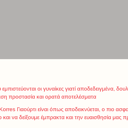
εμπιστεύονται οι γυναίκες γιατί αποδεδειγμένα, δουλ
μεση προστασία και ορατά αποτελέσματα
orres Γιαούρτι είναι όπως αποδεικνύεται, ο πιο ασφ
 και να δείξουμε έμπρακτα και την ευαισθησία μας π