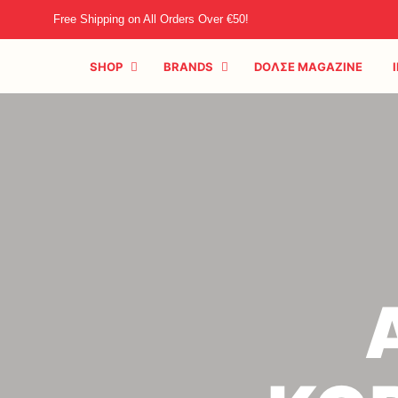
Free Shipping on All Orders Over €50!
SHOP
BRANDS
DOΛΣE MAGAZINE