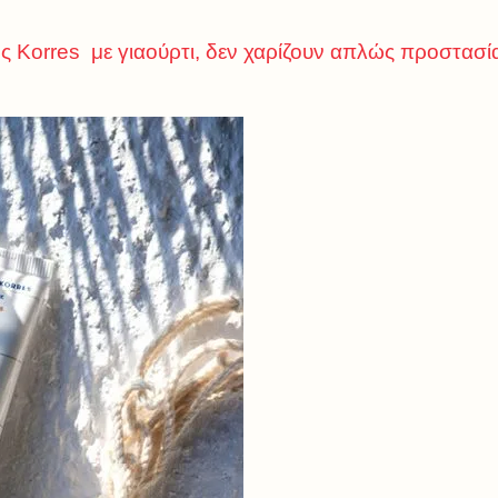
ης Korres με γιαούρτι, δεν χαρίζουν απλώς προστασ