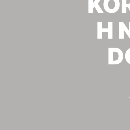
KOR
Η 
D