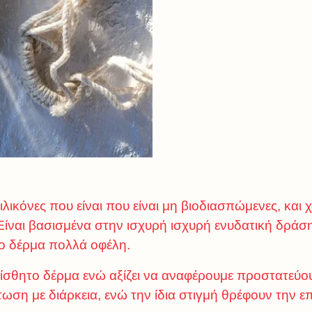
λικόνες που είναι που είναι μη βιοδιασπώμενες, και 
Είναι βασισμένα στην ισχυρή ισχυρή ενυδατική δράση
το δέρμα πολλά οφέλη.
 ευαίσθητο δέρμα ενώ αξίζει να αναφέρουμε προστατε
τωση με διάρκεια, ενώ την ίδια στιγμή θρέφουν την ε