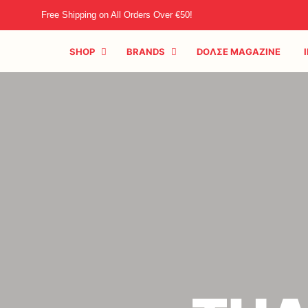
Free Shipping on All Orders Over €50!
SHOP
BRANDS
DOΛΣE MAGAZINE