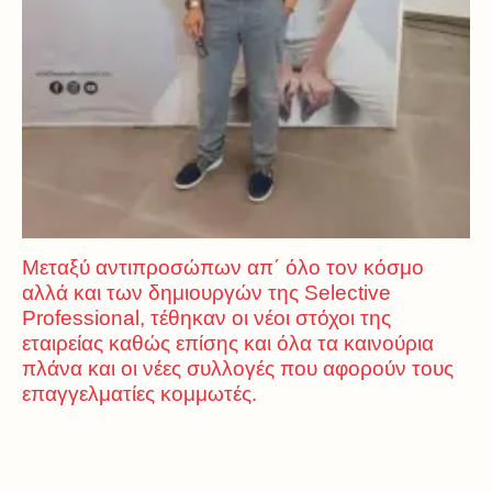
Μεταξύ αντιπροσώπων απ΄ όλο τον κόσμο
αλλά και των δημιουργών της Selective
Professional, τέθηκαν οι νέοι στόχοι της
εταιρείας καθώς επίσης και όλα τα καινούρια
πλάνα και οι νέες συλλογές που αφορούν τους
επαγγελματίες κομμωτές.