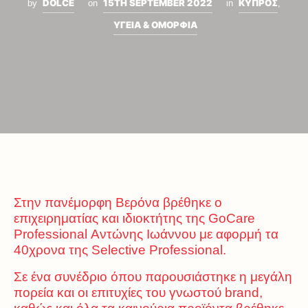
DOLCE
15TH SEPTEMBER 2022
ΚΥΠΡΟΣ
by
on
in
,
ΥΓΕΙΑ & ΟΜΟΡΦΙΑ
Στην πανέμορφη Βερόνα βρέθηκε ο
επιχειρηματίας και ιδιοκτήτης της GoCare
Professional Αντώνης Ιωάννου με αφορμή τα
40χρονα της Selective Professional.
Σε ένα συνέδριο όπου παρουσιάστηκε η μεγάλη
πορεία και οι επιτυχίες του γνωστού brand,