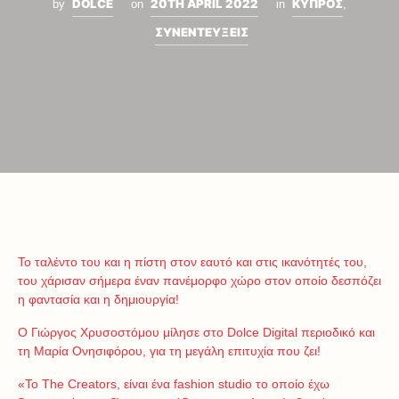
DOLCE
20TH APRIL 2022
ΚΥΠΡΟΣ
by
on
in
,
ΣΥΝΕΝΤΕΥΞΕΙΣ
Το ταλέντο του και η πίστη στον εαυτό και στις ικανότητές του,
του χάρισαν σήμερα έναν πανέμορφο χώρο στον οποίο δεσπόζει
η φαντασία και η δημιουργία!
Ο Γιώργος Χρυσοστόμου μίλησε στο Dolce Digital περιοδικό και
τη Μαρία Ονησιφόρου, για τη μεγάλη επιτυχία που ζει!
«Το The Creators, είναι ένα fashion studio το οποίο έχω