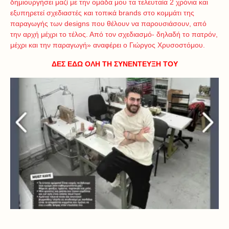
δημιουργήσει μαζί με την ομάδα μου τα τελευταία 2 χρόνια και
εξυπηρετεί σχεδιαστές και τοπικά brands στο κομμάτι της
παραγωγής των designs που θέλουν να παρουσιάσουν, από
την αρχή μέχρι το τέλος. Από τον σχεδιασμό- δηλαδή το πατρόν,
μέχρι και την παραγωγή» αναφέρει ο Γιώργος Χρυσοστόμου.
ΔΕΣ ΕΔΩ ΟΛΗ ΤΗ ΣΥΝΕΝΤΕΥΞΗ ΤΟΥ