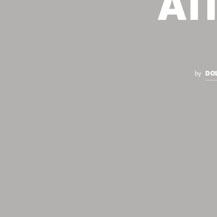
ΑΠ
DO
by