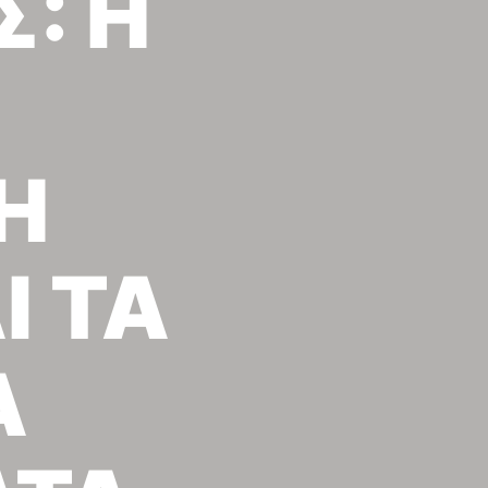
: Η
Η
Η
Ι ΤΑ
Α