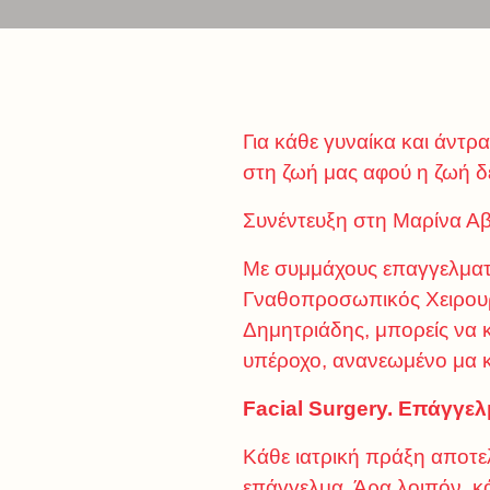
Για κάθε γυναίκα και άντρ
στη ζωή μας αφού η ζωή δεί
Συνέντευξη στη Μαρίνα Α
Με συμμάχους επαγγελματί
Γναθοπροσωπικός Χειρουρ
Δημητριάδης, μπορείς να 
υπέροχο, ανανεωμένο μα 
Facial
Surgery
. Επάγγελ
Κάθε ιατρική πράξη αποτελ
επάγγελμα. Άρα λοιπόν, κά