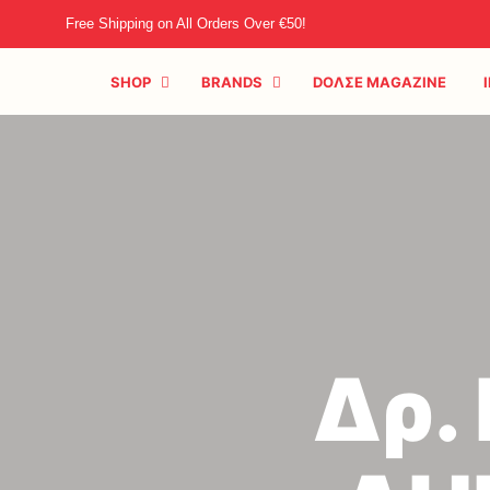
Free Shipping on All Orders Over €50!
SHOP
BRANDS
DOΛΣE MAGAZINE
Δρ.