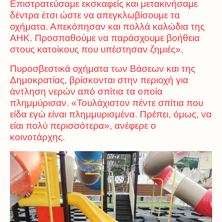
Επιστρατεύσαμε εκσκαφείς και μετακινήσαμε
δέντρα έτσι ώστε να απεγκλωβίσουμε τα
οχήματα. Απεκόπησαν και πολλά καλώδια της
ΑΗΚ. Προσπαθούμε να παράσχουμε βοήθεια
στους κατοίκους που υπέστησαν ζημιές».
Πυροσβεστικά οχήματα των Βάσεων και της
Δημοκρατίας, βρίσκονται στην περιοχή για
άντληση νερών από σπίτια τα οποία
πλημμύρισαν. «Τουλάχιστον πέντε σπίτια που
είδα εγώ είναι πλημμυρισμένα. Πρέπει, όμως, να
είαι πολύ περισσότερα», ανέφερε ο
κοινοτάρχης.