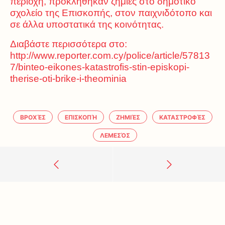
περιοχή, προκλήθηκαν ζημιές στο δημοτικό
σχολείο της Επισκοπής, στον παιχνιδότοπο και
σε άλλα υποστατικά της κοινότητας.
Διαβάστε περισσότερα στο:
http://www.reporter.com.cy/police/article/57813
7/binteo-eikones-katastrofis-stin-episkopi-
therise-oti-brike-i-theominia
ΒΡΟΧΈΣ
ΕΠΙΣΚΟΠΉ
ΖΗΜΙΈΣ
ΚΑΤΑΣΤΡΟΦΈΣ
ΛΕΜΕΣΌΣ