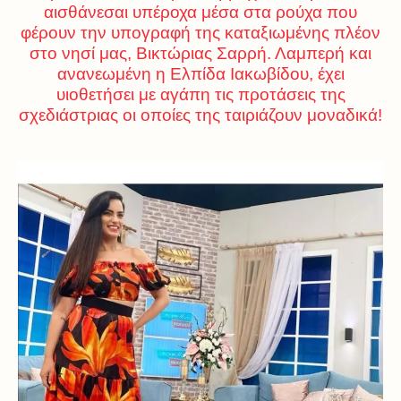
αισθάνεσαι υπέροχα μέσα στα ρούχα που
φέρουν την υπογραφή της καταξιωμένης πλέον
στο νησί μας, Βικτώριας Σαρρή. Λαμπερή και
ανανεωμένη η Ελπίδα Ιακωβίδου, έχει
υιοθετήσει με αγάπη τις προτάσεις της
σχεδιάστριας οι οποίες της ταιριάζουν μοναδικά!