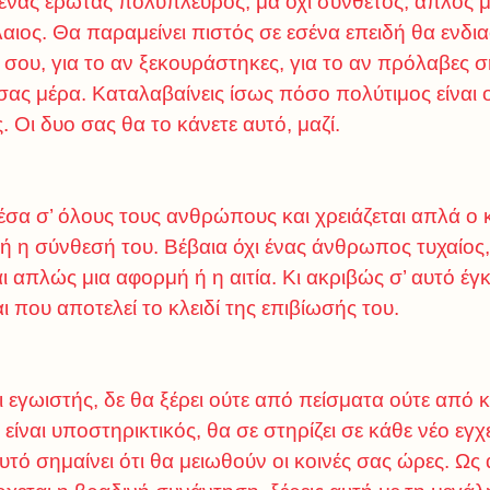
 ένας έρωτας πολύπλευρος, μα όχι σύνθετος, απλός μα
αιος. Θα παραμείνει πιστός σε εσένα επειδή θα ενδια
ου, για το αν ξεκουράστηκες, για το αν πρόλαβες σ
 σας μέρα. Καταλαβαίνεις ίσως πόσο πολύτιμος είναι
 Οι δυο σας θα το κάνετε αυτό, μαζί.
μέσα σ’ όλους τους ανθρώπους και χρειάζεται απλά 
τή η σύνθεσή του. Βέβαια όχι ένας άνθρωπος τυχαίο
αι απλώς μια αφορμή ή η αιτία. Κι ακριβώς σ’ αυτό έγ
ι που αποτελεί το κλειδί της επιβίωσής του.
ι εγωιστής, δε θα ξέρει ούτε από πείσματα ούτε από
 είναι υποστηρικτικός, θα σε στηρίζει σε κάθε νέο εγ
τό σημαίνει ότι θα μειωθούν οι κοινές σας ώρες. Ω