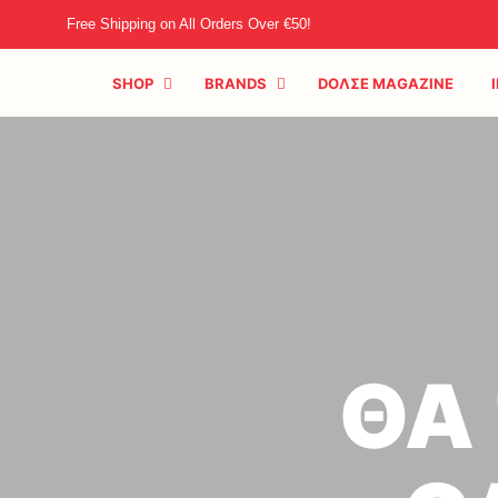
Free Shipping on All Orders Over €50!
SHOP
BRANDS
DOΛΣE MAGAZINE
ΘΑ 