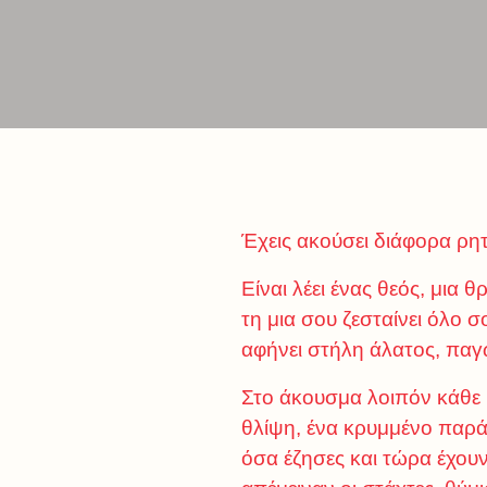
Έχεις ακούσει διάφορα ρητ
Είναι λέει ένας θεός, μια 
τη μια σου ζεσταίνει όλο σ
αφήνει στήλη άλατος, παγω
Στο άκουσμα λοιπόν κάθε 
θλίψη, ένα κρυμμένο παρά
όσα έζησες και τώρα έχου