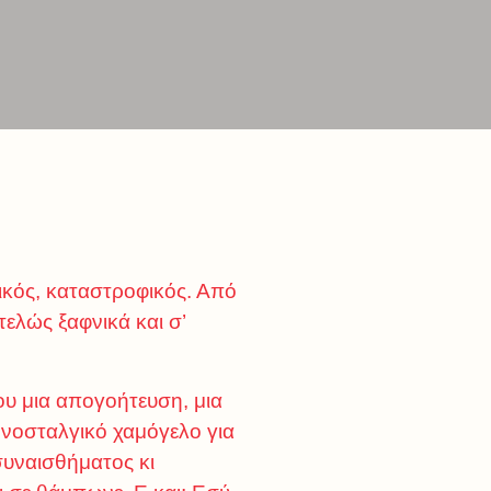
ωτικός, καταστροφικός. Από
τελώς ξαφνικά και σ’
ου μια απογοήτευση, μια
νοσταλγικό χαμόγελο για
συναισθήματος κι