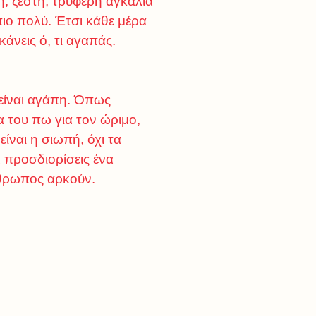
η, ζέστη, τρυφερή αγκαλιά
πιο πολύ. Έτσι κάθε μέρα
άνεις ό, τι αγαπάς.
 είναι αγάπη. Όπως
α του πω για τον ώριμο,
ίναι η σιωπή, όχι τα
α προσδιορίσεις ένα
άνθρωπος αρκούν.