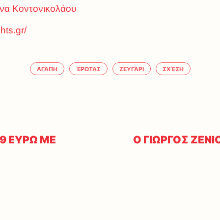
άννα Κοντονικολάου
hts.gr/
ΑΓΆΠΗ
ΈΡΩΤΑΣ
ΖΕΥΓΆΡΙ
ΣΧΈΣΗ
99 ΕΥΡΩ ΜΕ
Ο ΓΙΩΡΓΟΣ ΖΕΝΙ