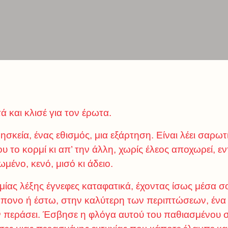
ά και κλισέ για τον έρωτα.
θρησκεία, ένας εθισμός, μια εξάρτηση. Είναι λέει σαρ
ου το κορμί κι απ’ την άλλη, χωρίς έλεος αποχωρεί, εν
μένο, κενό, μισό κι άδειο.
μίας λέξης έγνεφες καταφατικά, έχοντας ίσως μέσα σ
πονο ή έστω, στην καλύτερη των περιπτώσεων, ένα 
ν περάσει. Έσβησε η φλόγα αυτού του παθιασμένου 