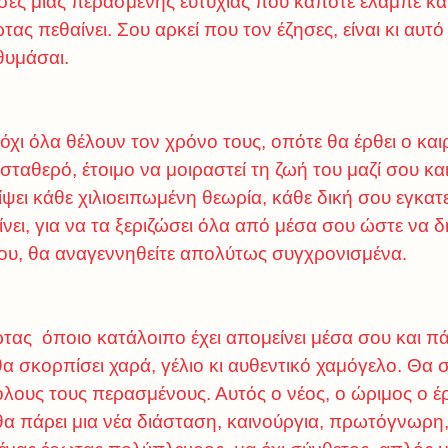
ισες μιας περασμένης ευτυχίας που κάποτε έλαμπε κα
τας πεθαίνει. Σου αρκεί που τον έζησες, είναι κι αυτό
θυμάσαι.
ε όχι όλα θέλουν τον χρόνο τους, οπότε θα έρθει ο κα
θερό, έτοιμο να μοιραστεί τη ζωή του μαζί σου και ε
ει κάθε χιλιοειπωμένη θεωρία, κάθε δική σου εγκα
είνει, για να τα ξεριζώσει όλα από μέσα σου ώστε να 
ί του, θα αναγεννηθείτε απολύτως συγχρονισμένα.
ωτας όποιο κατάλοιπο έχει απομείνει μέσα σου και π
θα σκορπίσει χαρά, γέλιο κι αυθεντικό χαμόγελο. Θα σ
λους τους περασμένους. Αυτός ο νέος, ο ώριμος ο έρ
θα πάρει μια νέα διάσταση, καινούργια, πρωτόγνωρη,