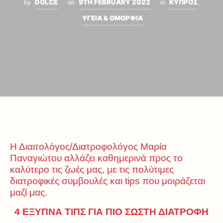
DOLCE
9TH FEBRUARY 2022
ΚΥΠΡΟΣ
by
on
in
,
ΥΓΕΙΑ & ΟΜΟΡΦΙΑ
Η Διαιτολόγος/Διατροφολόγος Μαρία
Παναγιώτου αλλάζει καθημερινά προς το
καλύτερο τις ζωές μας, με τις πολύτιμες
διατροφικές συμβουλές και tips που μοιράζεται
μαζί μας.
4 ΕΞΥΠΝΑ ΤΙΠΣ ΓΙΑ ΠΙΟ ΣΩΣΤΗ ΔΙΑΤΡΟΦΗ