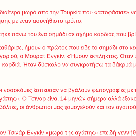
 ιδιαίτερο μωρό από την Τουρκία που «αποφάσισε» να
νησης με έναν ασυνήθιστο τρόπο.
τηκε πάνω του ένα σημάδι σε σχήμα καρδιάς που βρί
αθάρισε, ήμουν ο πρώτος που είδε το σημάδι στο κε
 αγοριού, ο Μουράτ Ενγκίν. «Ήμουν έκπληκτος. Όταν 
υτη καρδιά. Ήταν δύσκολο να συγκρατήσω τα δάκρυά 
ι νοσοκόμες έσπευσαν να βγάλουν φωτογραφίες με τ
άπης». Ο Τσινάρ είναι 14 μηνών σήμερα αλλά εξακο
όλτες, οι άνθρωποι μας χαμογελούν και τον αγαπού
ν Τσινάρ Ενγκίν «μωρό της αγάπης» επειδή γεννήθη