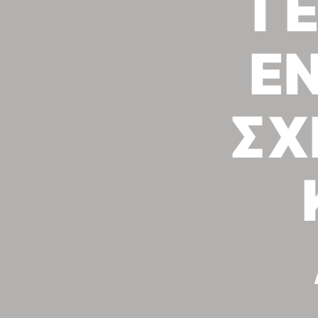
Γ
Ε
ΣΧ