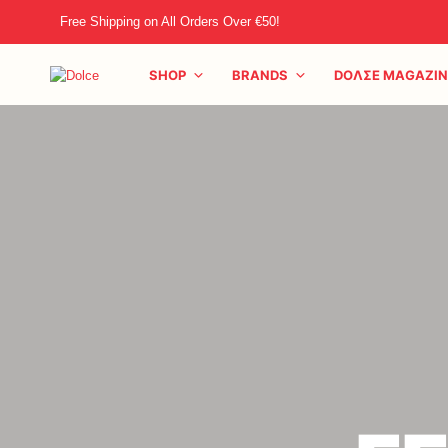
Free Shipping on All Orders Over €50!
SHOP
BRANDS
DOΛΣE MAGAZIN