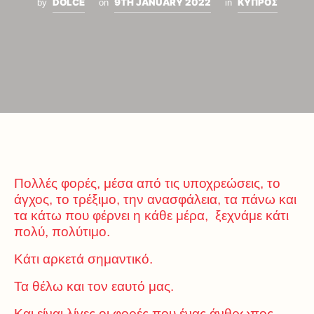
DOLCE
9TH JANUARY 2022
ΚΥΠΡΟΣ
by
on
in
Πολλές φορές, μέσα από τις υποχρεώσεις, το
άγχος, το τρέξιμο, την ανασφάλεια, τα πάνω και
τα κάτω που φέρνει η κάθε μέρα, ξεχνάμε κάτι
πολύ, πολύτιμο.
Κάτι αρκετά σημαντικό.
Τα θέλω και τον εαυτό μας.
Και είναι λίγες οι φορές που ένας άνθρωπος,