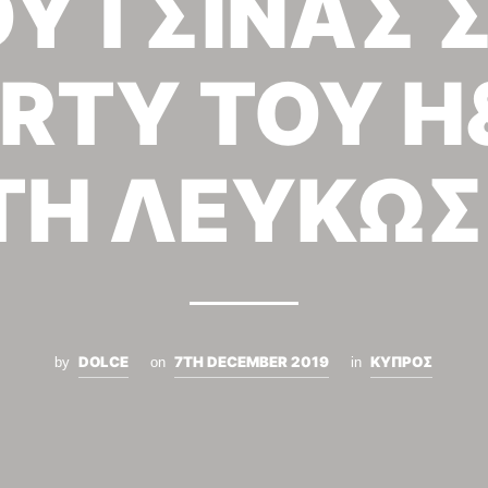
ΥΤΣΙΝΑΣ 
RTY ΤΟΥ 
ΤΗ ΛΕΥΚΩΣ
DOLCE
7TH DECEMBER 2019
ΚΥΠΡΟΣ
by
on
in