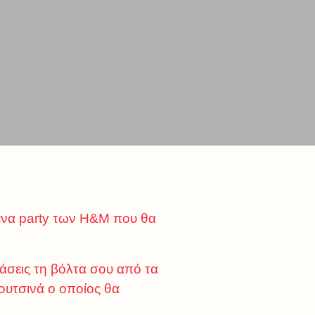
 ένα party των H&M που θα
εράσεις τη βόλτα σου από τα
ουτσινά ο οποίος θα