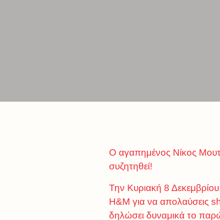
Ο αγαπημένος Νίκος Μουτσ
συζητηθεί!
Την Κυριακή 8 Δεκεμβρίου, 
H&M για να απολαύσεις sh
δηλώσει δυναμικά το παρώ