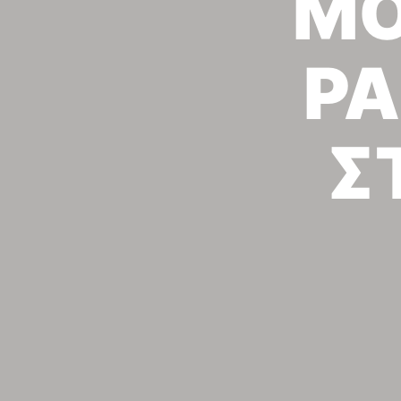
ΜΟ
PA
Σ