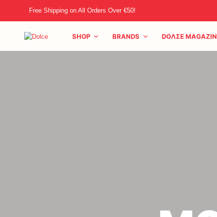
Free Shipping on All Orders Over €50!
SHOP
BRANDS
DOΛΣE MAGAZIN