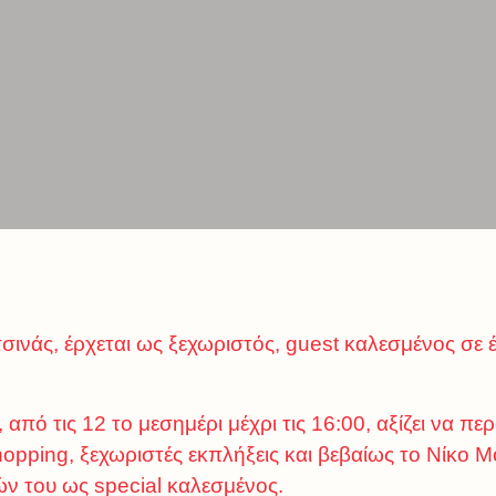
ινάς, έρχεται ως ξεχωριστός, guest καλεσμένος σε
από τις 12 το μεσημέρι μέχρι τις 16:00, αξίζει να π
opping, ξεχωριστές εκπλήξεις και βεβαίως το Νίκο Μ
ν του ως special καλεσμένος.